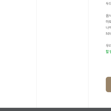
두드
음식
마토
나씩
MA
우리
할 