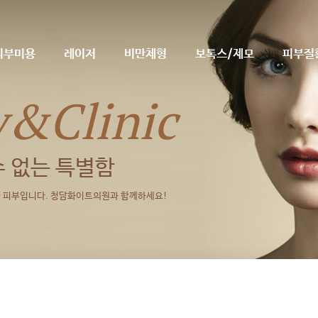
피부미용
레이저
비만체형
보톡스/제모
피부질
y&Clinic
수 없는 특별함
피부입니다. 청담화이트의원과 함께하세요!