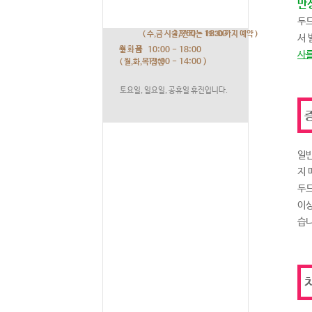
만
두드
13:00 - 18:00
( 수,금 시술/관리는 19:30 까지 예약 )
서 
월 화 목
수 금
10:00 - 18:00
사를
13:00 - 14:00 )
( 월,화,목 점심
토요일, 일요일, 공휴일 휴진입니다.
증
일반
지 
두드
이상
습니
치