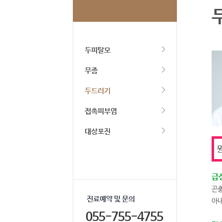
두피탈모
무좀
두드러기
접촉피부염
대상포진
원
급
곤충
진료예약 및 문의
아내
055-755-4755